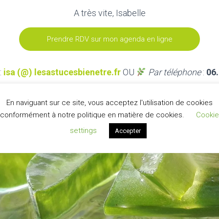
A très vite, Isabelle
Prendre RDV sur mon agenda en ligne
:
isa (@) lesastucesbienetre.fr
OU
Par téléphone
:
06.
En naviguant sur ce site, vous acceptez l'utilisation de cookies
conformément à notre politique en matière de cookies.
Cookie
settings
Accepter