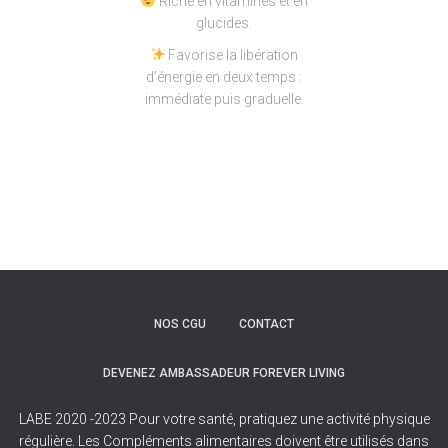
Riche en vitamines et en
glucides.
Favorise la libération
d’énergie en deux temps :
immédiate puis graduelle.
NOS CGU
CONTACT
DEVENEZ AMBASSADEUR FOREVER LIVING
LABE 2020 -2023 Pour votre santé, pratiquez une activité physique
régulière. Les Compléments alimentaires doivent être utilisés dans