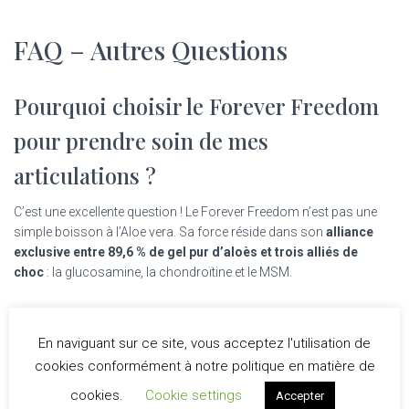
FAQ – Autres Questions
Pourquoi choisir le Forever Freedom
pour prendre soin de mes
articulations ?
C’est une excellente question ! Le Forever Freedom n’est pas une
simple boisson à l’Aloe vera. Sa force réside dans son
alliance
exclusive entre 89,6 % de gel pur d’aloès et trois alliés de
choc
: la glucosamine, la chondroïtine et le MSM.
Imagine l’aloe vera comme un véhicule ultra-rapide qui permet à
ces nutriments essentiels d’atteindre ton cartilage plus
En naviguant sur ce site, vous acceptez l'utilisation de
efficacement qu’avec des comprimés classiques.
cookies conformément à notre politique en matière de
cookies.
Cookie settings
Accepter
Ensemble, ces ingrédients travaillent en synergie pour nourrir tes