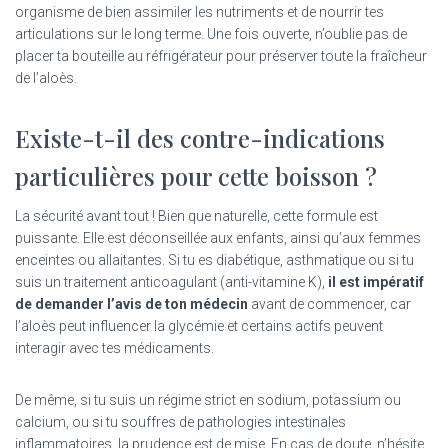
organisme de bien assimiler les nutriments et de nourrir tes
articulations sur le long terme. Une fois ouverte, n’oublie pas de
placer ta bouteille au réfrigérateur pour préserver toute la fraîcheur
de l’aloès.
Existe-t-il des contre-indications
particulières pour cette boisson ?
La sécurité avant tout ! Bien que naturelle, cette formule est
puissante. Elle est déconseillée aux enfants, ainsi qu’aux femmes
enceintes ou allaitantes. Si tu es diabétique, asthmatique ou si tu
suis un traitement anticoagulant (anti-vitamine K),
il est impératif
de demander l’avis de ton médecin
avant de commencer, car
l’aloès peut influencer la glycémie et certains actifs peuvent
interagir avec tes médicaments.
De même, si tu suis un régime strict en sodium, potassium ou
calcium, ou si tu souffres de pathologies intestinales
inflammatoires, la prudence est de mise. En cas de doute, n’hésite