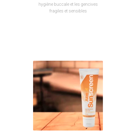
hygiène buccale et les gencives
fragiles et sensibles