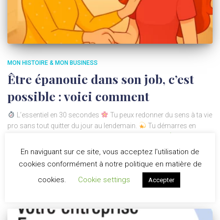
MON HISTOIRE & MON BUSINESS
Être épanouie dans son job, c’est
possible : voici comment
L’essentiel en 30 secondes
Tu peux redonner du sens à ta vie
pro sans tout quitter du jour au lendemain.
Tu démarres en
douceur, à ton rythme, en gardant ton emploi actuel.
Le monde
du bien-être et de la beauté naturelle est en plein essor.
En naviguant sur ce site, vous acceptez l'utilisation de
Read more…
cookies conformément à notre politique en matière de
By
Isabelle Lefebvre
,
6 mois
ago
cookies.
Cookie settings
Accepter