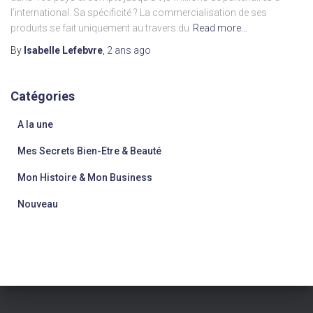
l’international. Sa spécificité ? La commercialisation de ses
produits se fait uniquement au travers du
Read more…
By
Isabelle Lefebvre
,
2 ans
ago
Catégories
A la une
Mes Secrets Bien-Etre & Beauté
Mon Histoire & Mon Business
Nouveau