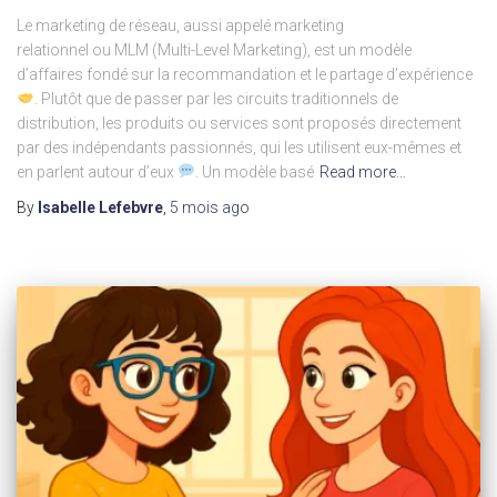
Le marketing de réseau, aussi appelé marketing
relationnel ou MLM (Multi-Level Marketing), est un modèle
d’affaires fondé sur la recommandation et le partage d’expérience
. Plutôt que de passer par les circuits traditionnels de
distribution, les produits ou services sont proposés directement
par des indépendants passionnés, qui les utilisent eux-mêmes et
en parlent autour d’eux
. Un modèle basé
Read more…
By
Isabelle Lefebvre
,
5 mois
ago