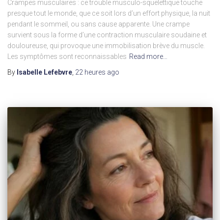
Crampes musculaires : ce trouble musculo-squelettique touche
presque tout le monde, que ce soit lors d’un effort physique, la nuit
pendant le sommeil, ou sans cause apparente. Une crampe
survient sous la forme d’une contraction musculaire soudaine et
douloureuse, qui provoque une immobilisation brève du muscle.
Les symptômes sont reconnaissables
Read more…
By
Isabelle Lefebvre
,
22 heures
ago