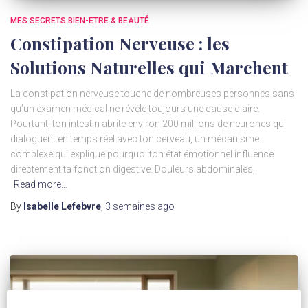
MES SECRETS BIEN-ETRE & BEAUTÉ
Constipation Nerveuse : les
Solutions Naturelles qui Marchent
La constipation nerveuse touche de nombreuses personnes sans
qu’un examen médical ne révèle toujours une cause claire.
Pourtant, ton intestin abrite environ 200 millions de neurones qui
dialoguent en temps réel avec ton cerveau, un mécanisme
complexe qui explique pourquoi ton état émotionnel influence
directement ta fonction digestive. Douleurs abdominales,
Read more…
By
Isabelle Lefebvre
,
3 semaines
ago