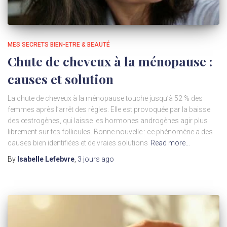
MES SECRETS BIEN-ETRE & BEAUTÉ
Chute de cheveux à la ménopause :
causes et solution
La chute de cheveux à la ménopause touche jusqu’à 52 % des
femmes après l’arrêt des règles. Elle est provoquée par la baisse
des œstrogènes, qui laisse les hormones androgènes agir plus
librement sur tes follicules. Bonne nouvelle : ce phénomène a des
causes bien identifiées et de vraies solutions
Read more…
By
Isabelle Lefebvre
,
3 jours
ago