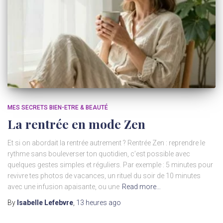
MES SECRETS BIEN-ETRE & BEAUTÉ
La rentrée en mode Zen
Et si on abordait la rentrée autrement ? Rentrée Zen : reprendre le
rythme sans bouleverser ton quotidien, c’est possible avec
quelques gestes simples et réguliers. Par exemple : 5 minutes pour
revivre tes photos de vacances, un rituel du soir de 10 minutes
avec une infusion apaisante, ou une
Read more…
By
Isabelle Lefebvre
,
13 heures
ago