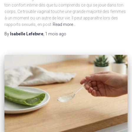
ton confort intime dès que tu comprends ce qui se joue dans ton
corps. Ce trouble vaginal touche une grande majorité des femmes
à un moment ou un autre de leur vie. Il peut apparaître lors des
rapports sexuels, en post
Read more…
By
Isabelle Lefebvre
,
1 mois
ago