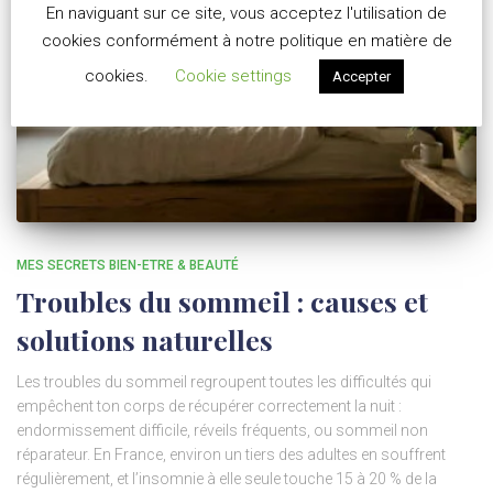
En naviguant sur ce site, vous acceptez l'utilisation de
cookies conformément à notre politique en matière de
cookies.
Cookie settings
Accepter
MES SECRETS BIEN-ETRE & BEAUTÉ
Troubles du sommeil : causes et
solutions naturelles
Les troubles du sommeil regroupent toutes les difficultés qui
empêchent ton corps de récupérer correctement la nuit :
endormissement difficile, réveils fréquents, ou sommeil non
réparateur. En France, environ un tiers des adultes en souffrent
régulièrement, et l’insomnie à elle seule touche 15 à 20 % de la