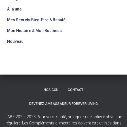
publications
A la une
Mes Secrets Bien-Etre & Beauté
Mon Histoire & Mon Business
Nouveau
NOS CGU
CONTACT
DEVENEZ AMBASSADEUR FOREVER LIVING
LABE 2020 -2023 Pour votre santé, pratiquez une activité physique
régulière. Les Compléments alimentaires doivent être utilisés dans