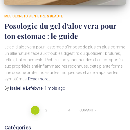
MES SECRETS BIEN-ETRE & BEAUTÉ
Posologie du gel d’aloe vera pour
ton estomac : le guide
Le gel d’aloe vera pour l’estomac s’impose de plus en plus comme
un allié naturel face aux troubles digestifs du quotidien : brûlures,
reflux, ballonnements. Riche en polysaccharides et en composés
aux propriétés anti-inflammatoires reconnues, cette plante forme
une couche protectrice sur les muqueuses et aide à apaiser les
symptômes
Read more…
By
Isabelle Lefebvre
,
1 mois
ago
Pagination
1
2
…
4
SUIVANT
des
Catégories