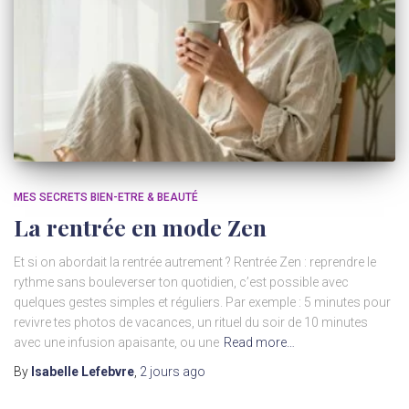
MES SECRETS BIEN-ETRE & BEAUTÉ
La rentrée en mode Zen
Et si on abordait la rentrée autrement ? Rentrée Zen : reprendre le
rythme sans bouleverser ton quotidien, c’est possible avec
quelques gestes simples et réguliers. Par exemple : 5 minutes pour
revivre tes photos de vacances, un rituel du soir de 10 minutes
avec une infusion apaisante, ou une
Read more…
By
Isabelle Lefebvre
,
2 jours
ago